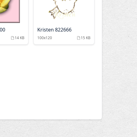
900
Kristen 822666
14 KB
100x120
15 KB