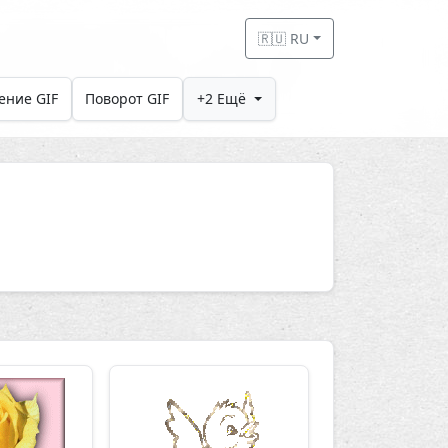
🇷🇺 RU
ение GIF
Поворот GIF
+2 Ещё