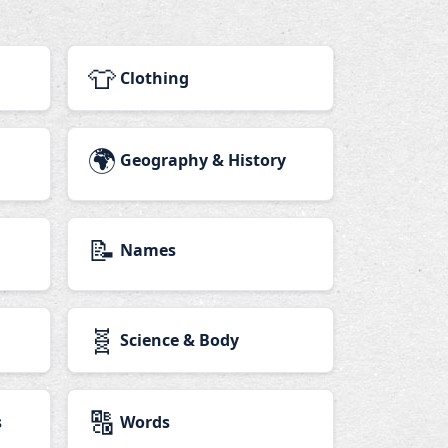
👕
Clothing
🌍
Geography & History
📝
Names
🧬
Science & Body
🔠
s
Words