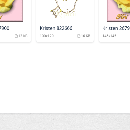
67900
Kristen 822666
Kristen 267
13 KB
100x120
16 KB
145x145