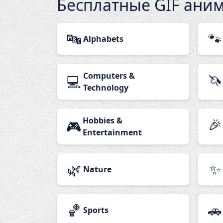
Бесплатные GIF ани
🔤
🐾
Alphabets
Computers &
🦄
💻
Technology
Hobbies &
🎉
🎮
Entertainment
🌿
✨
Nature
🏀
🚗
Sports