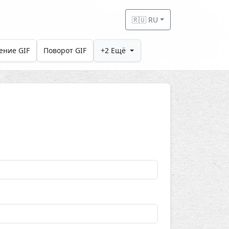
🇷🇺 RU
ение GIF
Поворот GIF
+2 Ещё