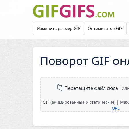
Skip to main content
Изменить размер GIF
Оптимизатор GIF
Поворот GIF он
📁
Перетащите файл сюда
ил
GIF (анимированные и статические) | Max. 
URL