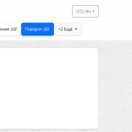
🇷🇺 RU
ение GIF
Поворот GIF
+2 Ещё