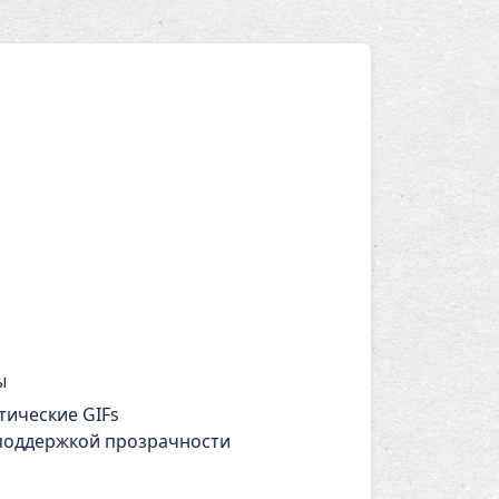
ы
ические GIFs
поддержкой прозрачности