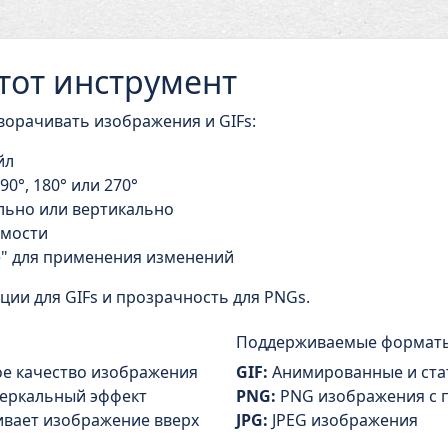
тот инструмент
ворачивать изображения и GIFs:
йл
0°, 180° или 270°
льно или вертикально
имости
" для применения изменений
ции для GIFs и прозрачность для PNGs.
Поддерживаемые формат
ое качество изображения
GIF:
Анимированные и стат
зеркальный эффект
PNG:
PNG изображения с 
ивает изображение вверх
JPG:
JPEG изображения