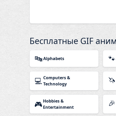
Бесплатные GIF ани
🔤
🐾
Alphabets
Computers &
🦄
💻
Technology
Hobbies &
🎉
🎮
Entertainment