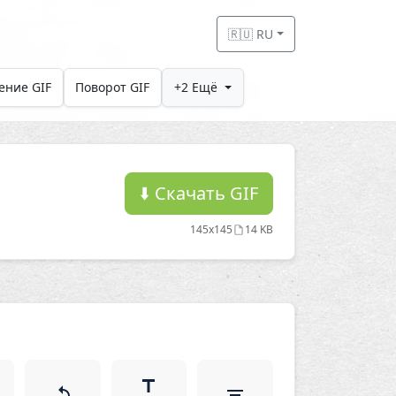
🇷🇺 RU
ение GIF
Поворот GIF
+2 Ещё
⬇️
Скачать GIF
145x145
14 KB