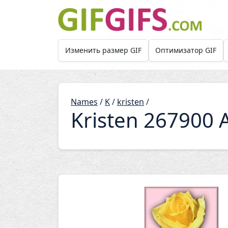
Skip to main content
Изменить размер GIF
Оптимизатор GIF
Names
/
K
/
kristen
/
Kristen 267900 