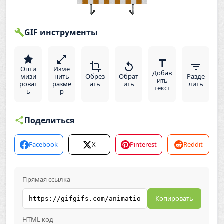
GIF инструменты
Опти
Изме
Добав
мизи
нить
Обрез
Обрат
Разде
ить
роват
разме
ать
ить
лить
текст
ь
р
Поделиться
Facebook
X
Pinterest
Reddit
Прямая ссылка
Копировать
HTML код