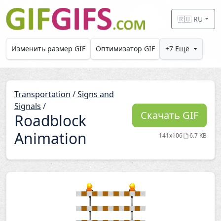
Skip to main content
🇷🇺 RU
Изменить размер GIF
Оптимизатор GIF
+7 Ещё
Transportation
/
Signs and
Signals
/
Скачать GIF
Roadblock
Animation
141x106
6.7 KB