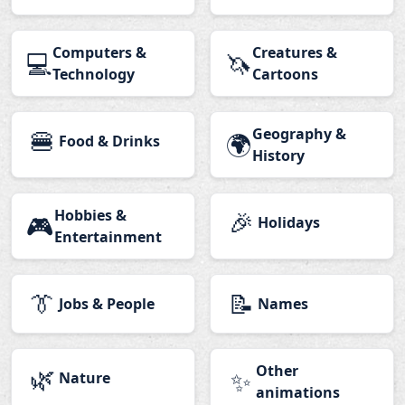
Computers &
Creatures &
💻
🦄
Technology
Cartoons
🍔
Geography &
🌍
Food & Drinks
History
Hobbies &
🎉
🎮
Holidays
Entertainment
👔
📝
Jobs & People
Names
🌿
Other
✨
Nature
animations