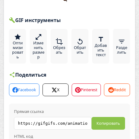
GIF инструменты
Опти
Изме
Добав
мизи
нить
Обрез
Обрат
Разде
ить
роват
разме
ать
ить
лить
текст
ь
р
Поделиться
Facebook
X
Pinterest
Reddit
Прямая ссылка
Копировать
HTML код