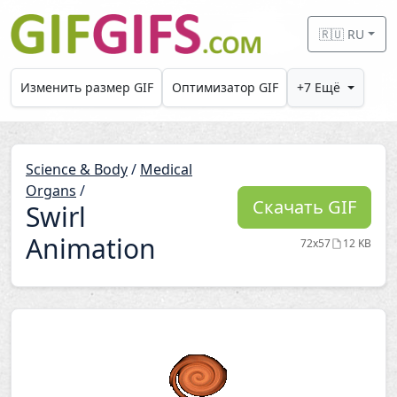
Skip to main content
🇷🇺 RU
Изменить размер GIF
Оптимизатор GIF
+7 Ещё
Science & Body
/
Medical
Organs
/
Скачать GIF
Swirl
Animation
72x57
12 KB