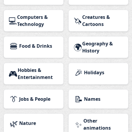
Computers &
Creatures &
💻
🦄
Technology
Cartoons
🍔
Geography &
🌍
Food & Drinks
History
Hobbies &
🎉
🎮
Holidays
Entertainment
👔
📝
Jobs & People
Names
🌿
Other
✨
Nature
animations