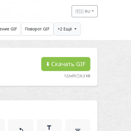
🇷🇺 RU
ение GIF
Поворот GIF
+2 Ещё
⬇️
Скачать GIF
122x95
6.3 KB