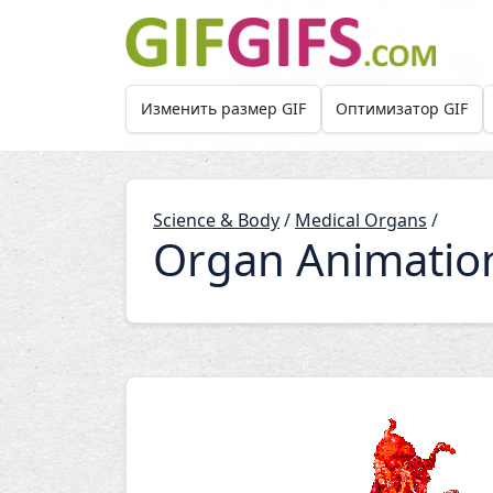
Skip to main content
Изменить размер GIF
Оптимизатор GIF
Science & Body
/
Medical Organs
/
Organ Animatio