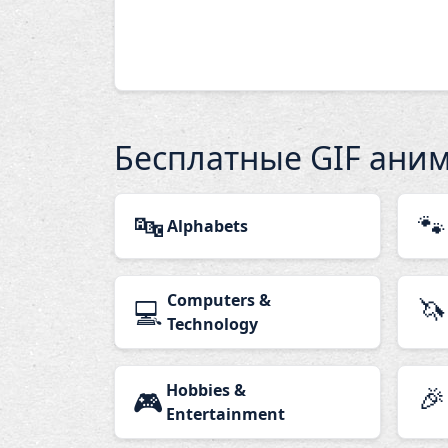
Бесплатные GIF ани
🔤
🐾
Alphabets
Computers &
🦄
💻
Technology
Hobbies &
🎉
🎮
Entertainment