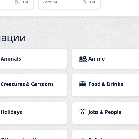
7.9 KB
227x114
38 KB
мации
🎎
Animals
Anime
🍔
Creatures & Cartoons
Food & Drinks
👔
Holidays
Jobs & People