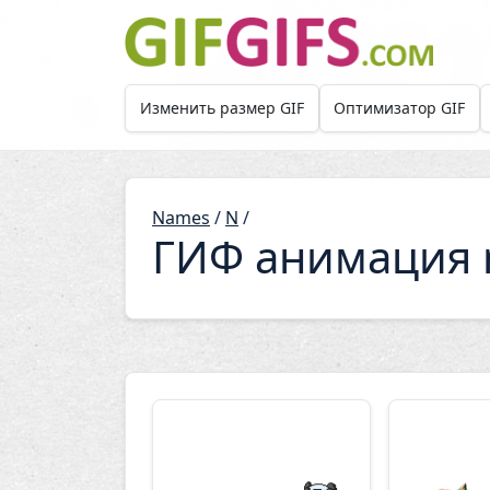
Skip to main content
Изменить размер GIF
Оптимизатор GIF
Names
/
N
/
ГИФ анимация 