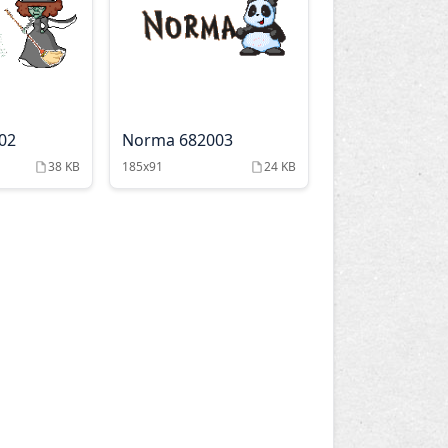
02
Norma 682003
38 KB
185x91
24 KB