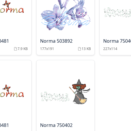
0481
Norma 503892
Norma 7504
7.9 KB
177x191
13 KB
227x114
0481
Norma 750402