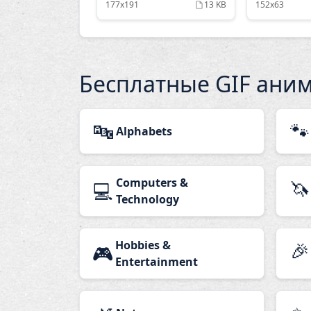
177x191
13 KB
152x63
Бесплатные GIF ани
🔤
🐾
Alphabets
Computers &
🦄
💻
Technology
Hobbies &
🎉
🎮
Entertainment