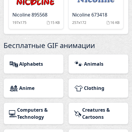
Nicoline 895568
Nicoline 673418
197x175
15 KB
257x172
16 KB
Бесплатные GIF анимации
🔤
🐾
Alphabets
Animals
🎎
👕
Anime
Clothing
Computers &
Creatures &
💻
🦄
Technology
Cartoons