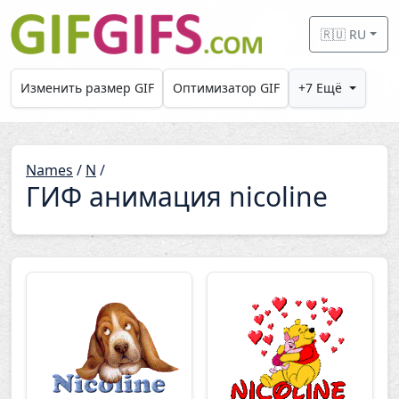
Skip to main content
🇷🇺 RU
Изменить размер GIF
Оптимизатор GIF
+7 Ещё
Names
/
N
/
ГИФ анимация nicoline