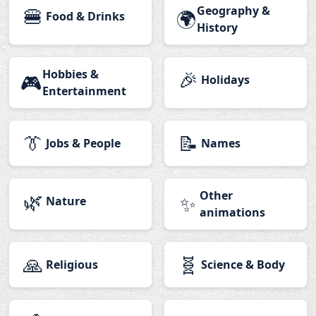
🍔
Geography &
🌍
Food & Drinks
History
Hobbies &
🎉
🎮
Holidays
Entertainment
👔
📝
Jobs & People
Names
🌿
Other
✨
Nature
animations
🙏
🧬
Religious
Science & Body