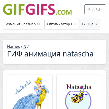
Skip to main content
🇷🇺 RU
Изменить размер GIF
Оптимизатор GIF
+7 Ещё
Names
/
N
/
ГИФ анимация natascha