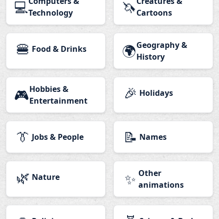
Computers &
Creatures &
💻
🦄
Technology
Cartoons
🍔
Geography &
🌍
Food & Drinks
History
Hobbies &
🎉
🎮
Holidays
Entertainment
👔
📝
Jobs & People
Names
🌿
Other
✨
Nature
animations