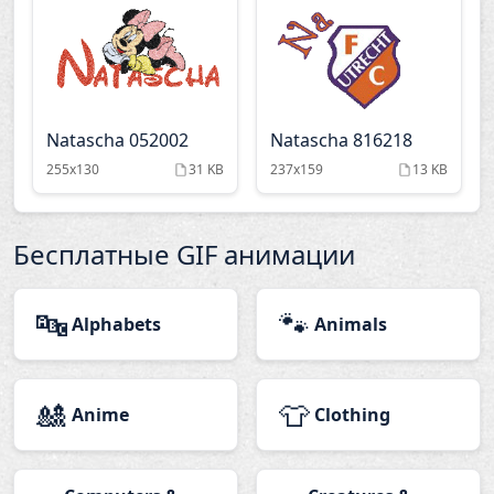
Natascha 052002
Natascha 816218
255x130
31 KB
237x159
13 KB
Бесплатные GIF анимации
🔤
🐾
Alphabets
Animals
🎎
👕
Anime
Clothing