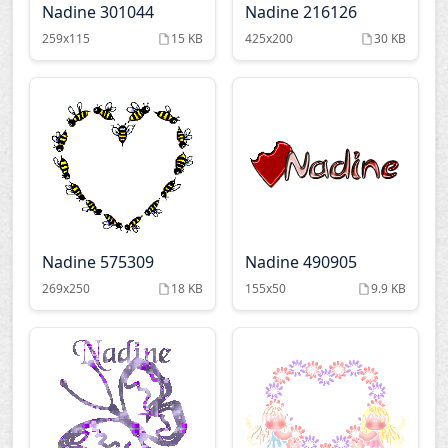
Nadine 301044
Nadine 216126
259x115
15 KB
425x200
30 KB
Nadine 575309
Nadine 490905
269x250
18 KB
155x50
9.9 KB