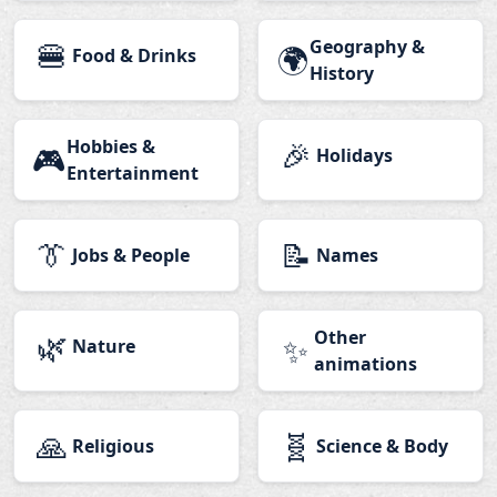
🍔
Geography &
🌍
Food & Drinks
History
Hobbies &
🎉
🎮
Holidays
Entertainment
👔
📝
Jobs & People
Names
🌿
Other
✨
Nature
animations
🙏
🧬
Religious
Science & Body