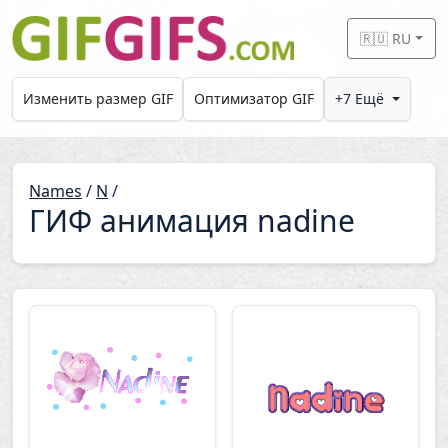
Skip to main content
🇷🇺 RU
Изменить размер GIF
Оптимизатор GIF
+7 Ещё
Names
/
N
/
ГИФ анимация nadine