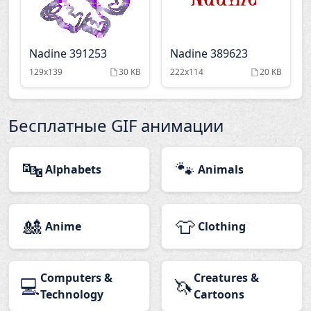
Nadine 391253
Nadine 389623
129x139
30 KB
222x114
20 KB
Бесплатные GIF анимации
🔤
🐾
Alphabets
Animals
🎎
👕
Anime
Clothing
Computers &
Creatures &
💻
🦄
Technology
Cartoons