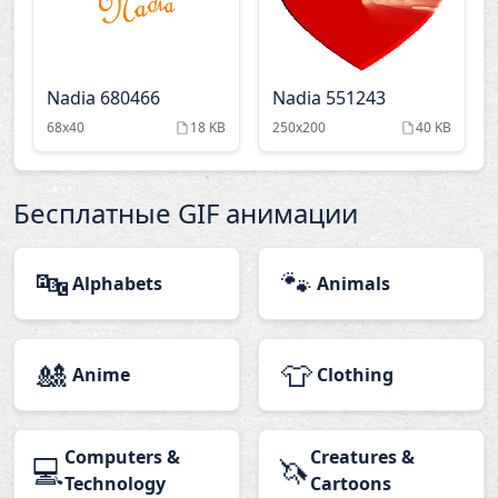
Nadia 680466
Nadia 551243
68x40
18 KB
250x200
40 KB
Бесплатные GIF анимации
🔤
🐾
Alphabets
Animals
🎎
👕
Anime
Clothing
Computers &
Creatures &
💻
🦄
Technology
Cartoons