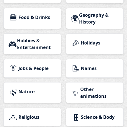
🍔
Geography &
🌍
Food & Drinks
History
Hobbies &
🎉
🎮
Holidays
Entertainment
👔
📝
Jobs & People
Names
🌿
Other
✨
Nature
animations
🙏
🧬
Religious
Science & Body