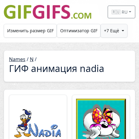
Skip to main content
🇷🇺 RU
Изменить размер GIF
Оптимизатор GIF
+7 Ещё
Names
/
N
/
ГИФ анимация nadia