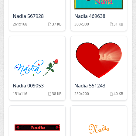
Nadia 567928
Nadia 469638
261x168
37 KB
300x300
31 KB
Nadia 009053
Nadia 551243
151x116
38 KB
250x200
40 KB