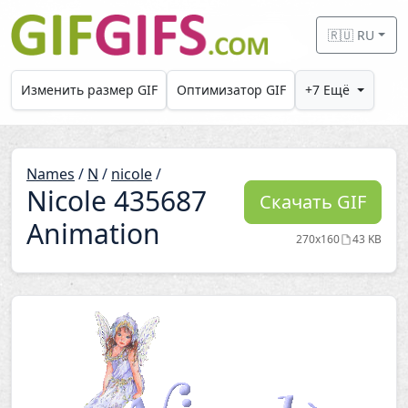
Skip to main content
🇷🇺 RU
Изменить размер GIF
Оптимизатор GIF
+7 Ещё
Names
/
N
/
nicole
/
Nicole 435687
Скачать GIF
Animation
270x160
43 KB