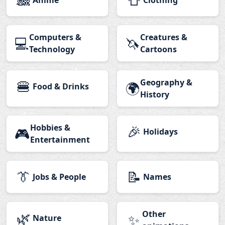
🎎
👕
Anime
Clothing
Computers &
Creatures &
💻
🦄
Technology
Cartoons
🍔
Geography &
🌍
Food & Drinks
History
Hobbies &
🎉
🎮
Holidays
Entertainment
👔
📝
Jobs & People
Names
🌿
Other
✨
Nature