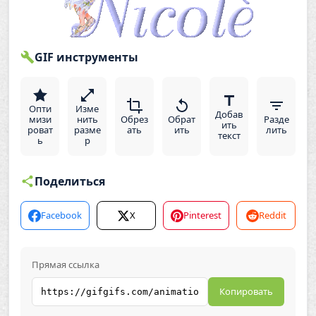
GIF инструменты
Опти
Изме
Добав
мизи
нить
Обрез
Обрат
Разде
ить
роват
разме
ать
ить
лить
текст
ь
р
Поделиться
Facebook
X
Pinterest
Reddit
Прямая ссылка
Копировать