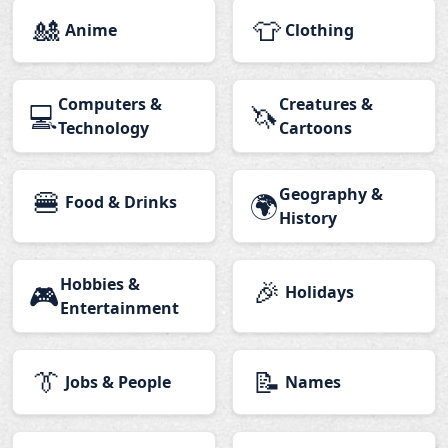
🎎
👕
Anime
Clothing
Computers &
Creatures &
💻
🦄
Technology
Cartoons
🍔
Geography &
🌍
Food & Drinks
History
Hobbies &
🎉
🎮
Holidays
Entertainment
👔
📝
Jobs & People
Names