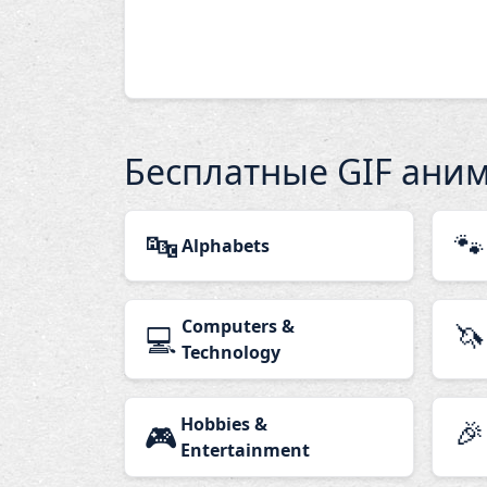
Бесплатные GIF ани
🔤
🐾
Alphabets
Computers &
🦄
💻
Technology
Hobbies &
🎉
🎮
Entertainment