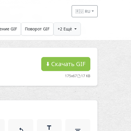
🇷🇺 RU
ение GIF
Поворот GIF
+2 Ещё
⬇️
Скачать GIF
175x67
17 KB