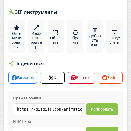
GIF инструменты
Опти
Изме
Добав
мизи
нить
Обрез
Обрат
Разде
ить
роват
разме
ать
ить
лить
текст
ь
р
Поделиться
Facebook
X
Pinterest
Reddit
Прямая ссылка
Копировать
HTML код