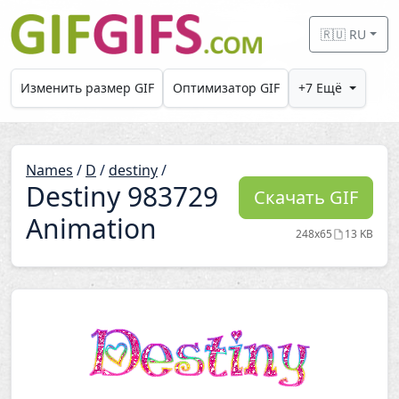
Skip to main content
🇷🇺 RU
Изменить размер GIF
Оптимизатор GIF
+7 Ещё
Names
/
D
/
destiny
/
Destiny 983729
Скачать GIF
Animation
248x65
13 KB