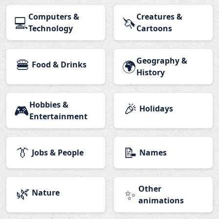
Computers &
Creatures &
💻
🦄
Technology
Cartoons
🍔
Geography &
🌍
Food & Drinks
History
Hobbies &
🎉
🎮
Holidays
Entertainment
👔
📝
Jobs & People
Names
🌿
Other
✨
Nature
animations