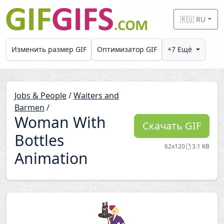
Skip to main content
🇷🇺 RU
Изменить размер GIF
Оптимизатор GIF
+7 Ещё
Jobs & People
/
Waiters and
Barmen
/
Woman With
Скачать GIF
Bottles
62x120
3.1 KB
Animation