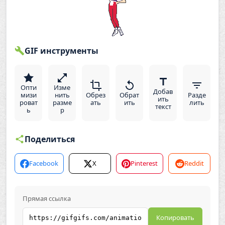
GIF инструменты
Опти
Изме
Добав
мизи
нить
Обрез
Обрат
Разде
ить
роват
разме
ать
ить
лить
текст
ь
р
Поделиться
Facebook
X
Pinterest
Reddit
Прямая ссылка
Копировать