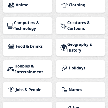
🎎
👕
Anime
Clothing
Computers &
Creatures &
💻
🦄
Technology
Cartoons
🍔
Geography &
🌍
Food & Drinks
History
Hobbies &
🎉
🎮
Holidays
Entertainment
👔
📝
Jobs & People
Names
Other