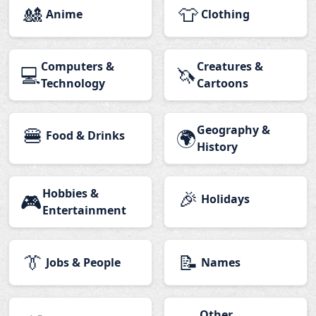
🎎
👕
Anime
Clothing
Computers &
Creatures &
💻
🦄
Technology
Cartoons
🍔
Geography &
🌍
Food & Drinks
History
Hobbies &
🎉
🎮
Holidays
Entertainment
👔
📝
Jobs & People
Names
Other