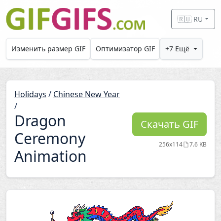
Skip to main content
🇷🇺 RU
Изменить размер GIF
Оптимизатор GIF
+7 Ещё
Holidays
/
Chinese New Year
/
Dragon
Скачать GIF
Ceremony
256x114
7.6 KB
Animation