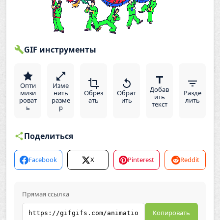
GIF инструменты
Опти
Изме
Добав
мизи
нить
Обрез
Обрат
Разде
ить
роват
разме
ать
ить
лить
текст
ь
р
Поделиться
Facebook
X
Pinterest
Reddit
Прямая ссылка
Копировать