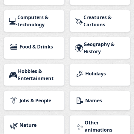
Computers &
Creatures &
💻
🦄
Technology
Cartoons
🍔
Geography &
🌍
Food & Drinks
History
Hobbies &
🎉
🎮
Holidays
Entertainment
👔
📝
Jobs & People
Names
🌿
Other
✨
Nature
animations