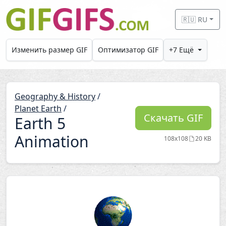
Skip to main content
🇷🇺 RU
Изменить размер GIF
Оптимизатор GIF
+7 Ещё
Geography & History
/
Planet Earth
/
Скачать GIF
Earth 5
Animation
108x108
20 KB