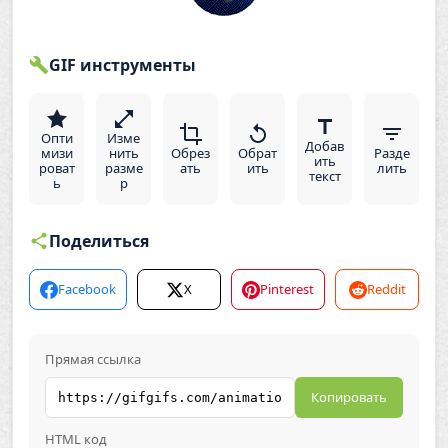
GIF инструменты
Опти
Изме
Добав
мизи
нить
Обрез
Обрат
Разде
ить
роват
разме
ать
ить
лить
текст
ь
р
Поделиться
Facebook
X
Pinterest
Reddit
Прямая ссылка
Копировать
HTML код