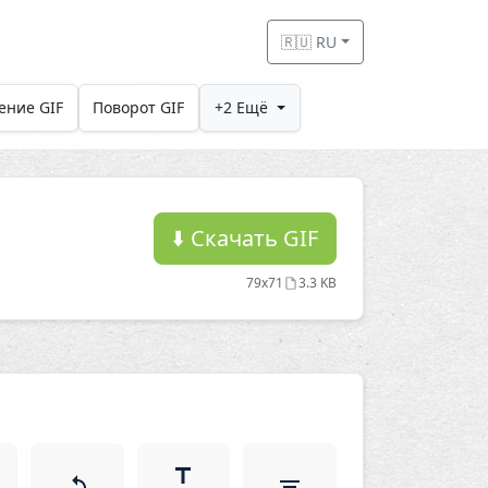
🇷🇺 RU
ение GIF
Поворот GIF
+2 Ещё
⬇️
Скачать GIF
79x71
3.3 KB