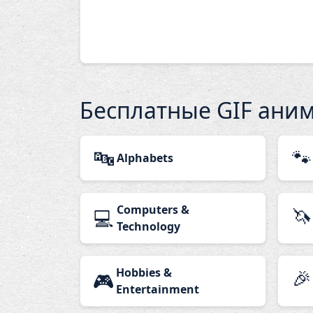
Бесплатные GIF ани
🔤
🐾
Alphabets
Computers &
🦄
💻
Technology
Hobbies &
🎉
🎮
Entertainment