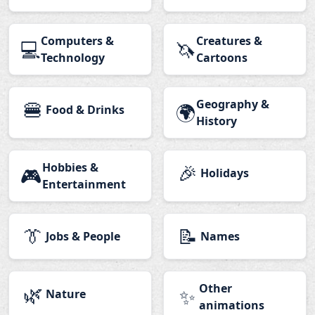
Computers &
Creatures &
💻
🦄
Technology
Cartoons
🍔
Geography &
🌍
Food & Drinks
History
Hobbies &
🎉
🎮
Holidays
Entertainment
👔
📝
Jobs & People
Names
🌿
Other
✨
Nature
animations