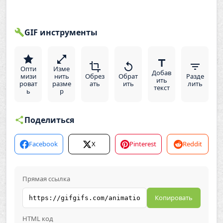
GIF инструменты
Опти
Изме
Добав
мизи
нить
Обрез
Обрат
Разде
ить
роват
разме
ать
ить
лить
текст
ь
р
Поделиться
Facebook
X
Pinterest
Reddit
Прямая ссылка
Копировать
HTML код