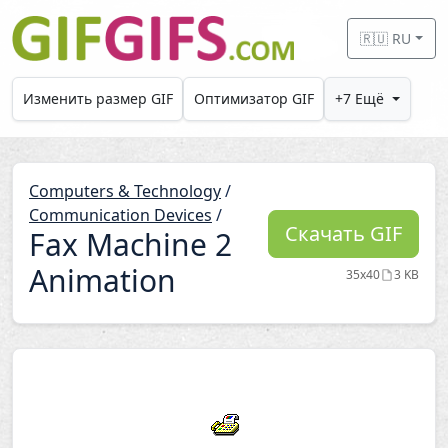
Skip to main content
🇷🇺 RU
Изменить размер GIF
Оптимизатор GIF
+7 Ещё
Computers & Technology
/
Communication Devices
/
Скачать GIF
Fax Machine 2
Animation
35x40
3 KB