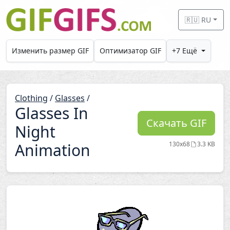
Skip to main content
🇷🇺 RU
Изменить размер GIF
Оптимизатор GIF
+7 Ещё
Clothing
/
Glasses
/
Glasses In
Скачать GIF
Night
Animation
130x68
3.3 KB