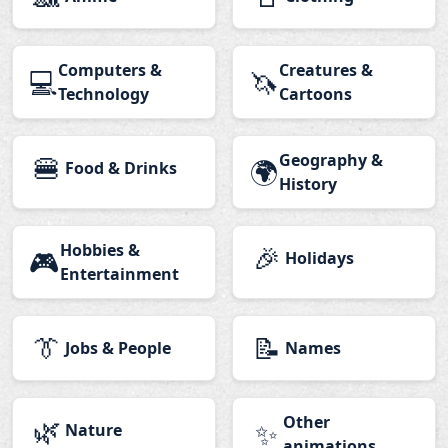
Computers &
Creatures &
💻
🦄
Technology
Cartoons
🍔
Geography &
🌍
Food & Drinks
History
Hobbies &
🎉
🎮
Holidays
Entertainment
👔
📝
Jobs & People
Names
🌿
Other
✨
Nature
animations