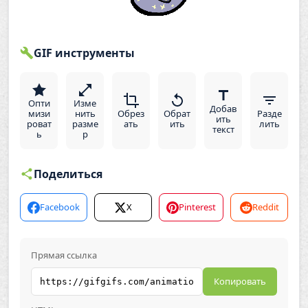
GIF инструменты
Опти
Изме
Добав
мизи
нить
Обрез
Обрат
Разде
ить
роват
разме
ать
ить
лить
текст
ь
р
Поделиться
Facebook
X
Pinterest
Reddit
Прямая ссылка
Копировать