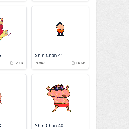
6
Shin Chan 41
12 KB
30x47
1.6 KB
3
Shin Chan 40