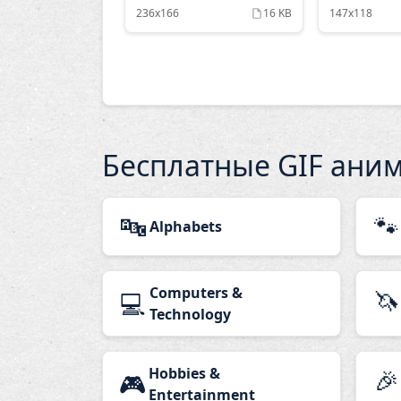
236x166
16 KB
147x118
Бесплатные GIF ани
🔤
🐾
Alphabets
Computers &
🦄
💻
Technology
Hobbies &
🎉
🎮
Entertainment