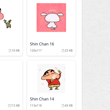
1
Shin Chan 16
10 KB
120x117
25 KB
Shin Chan 14
7.5 KB
113x118
45 KB