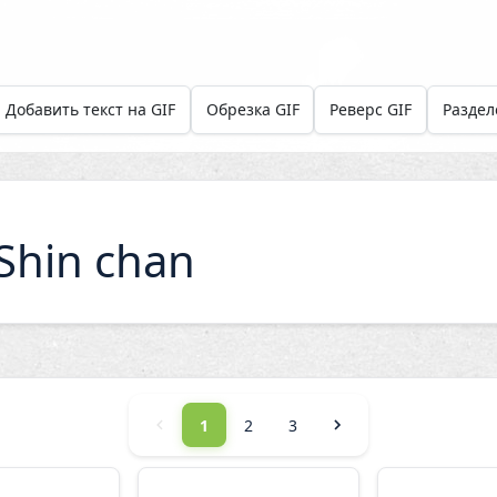
Добавить текст на GIF
Обрезка GIF
Реверс GIF
Раздел
hin chan
1
2
3