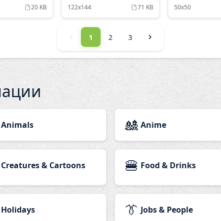
20 KB
122x144
71 KB
50x50
1
2
3
мации
🎎
Animals
Anime
🍔
Creatures & Cartoons
Food & Drinks
👔
Holidays
Jobs & People