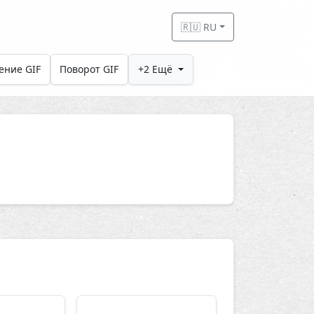
🇷🇺 RU
ение GIF
Поворот GIF
+2 Ещё