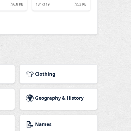
6.8 KB
131x119
53 KB
👕
Clothing
🌍
Geography & History
📝
Names