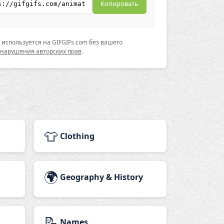
Копировать
используется на GIFGIFs.com без вашего
 нарушения авторских прав
.
👕
Clothing
🌍
Geography & History
📝
Names