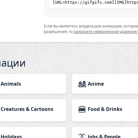
Если вы являетесь владельцем анимации, которая 
разрешения, то
запросите немедленное удаление
мации
🎎
Animals
Anime
🍔
Creatures & Cartoons
Food & Drinks
👔
Holidays
Jobs & People