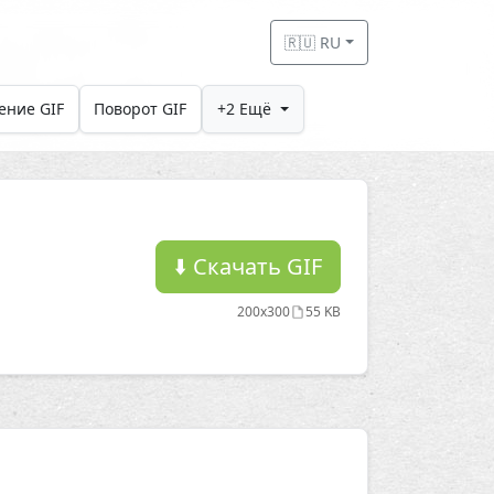
🇷🇺 RU
ение GIF
Поворот GIF
+2 Ещё
⬇️
Скачать GIF
200x300
55 KB