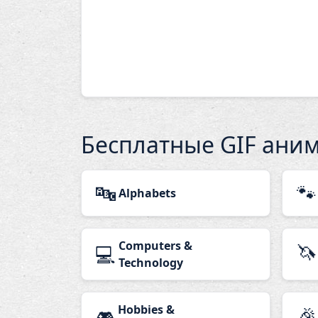
Бесплатные GIF ани
🔤
🐾
Alphabets
Computers &
🦄
💻
Technology
Hobbies &
🎉