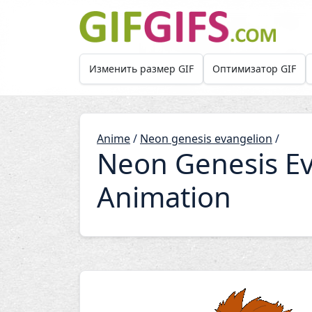
Skip to main content
Изменить размер GIF
Оптимизатор GIF
Anime
/
Neon genesis evangelion
/
Neon Genesis Ev
Animation