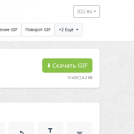
🇷🇺 RU
ение GIF
Поворот GIF
+2 Ещё
⬇️
Скачать GIF
51x59
4.2 KB