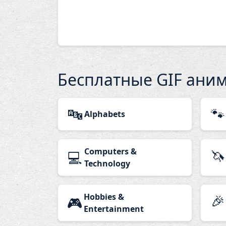
Бесплатные GIF ани
🔤
🐾
Alphabets
Computers &
🦄
💻
Technology
Hobbies &
🎉
🎮
Entertainment