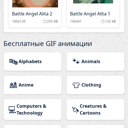
Battle Angel Alita 2
Battle Angel Alita 1
160x120
255 KB
140x91
132 KB
Бесплатные GIF анимации
🔤
🐾
Alphabets
Animals
🎎
👕
Anime
Clothing
Computers &
Creatures &
💻
🦄
Technology
Cartoons