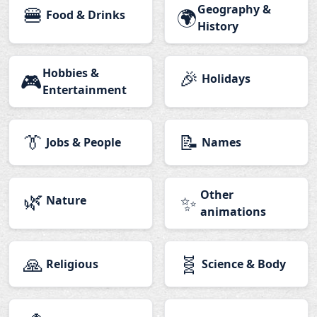
🍔
Geography &
🌍
Food & Drinks
History
Hobbies &
🎉
🎮
Holidays
Entertainment
👔
📝
Jobs & People
Names
🌿
Other
✨
Nature
animations
🙏
🧬
Religious
Science & Body