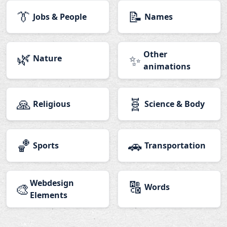
👔
📝
Jobs & People
Names
🌿
Other
✨
Nature
animations
🙏
🧬
Religious
Science & Body
🏀
🚗
Sports
Transportation
Webdesign
🔠
🎨
Words
Elements