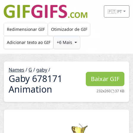
Skip to main content
🇵🇹 PT
Redimensionar GIF
Otimizador de GIF
Adicionar texto ao GIF
+6 Mais
Names
/
G
/
gaby
/
Gaby 678171
Baixar GIF
Animation
232x260
37 KB