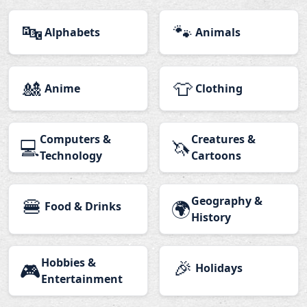
🔤
🐾
Alphabets
Animals
🎎
👕
Anime
Clothing
Computers &
Creatures &
💻
🦄
Technology
Cartoons
🍔
Geography &
🌍
Food & Drinks
History
Hobbies &
🎉
🎮
Holidays
Entertainment