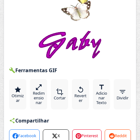
Ferramentas GIF
Redim
Adicio
Otimiz
Revert
ensio
Cortar
nar
Dividir
ar
er
nar
Texto
Compartilhar
Facebook
X
Pinterest
Reddit