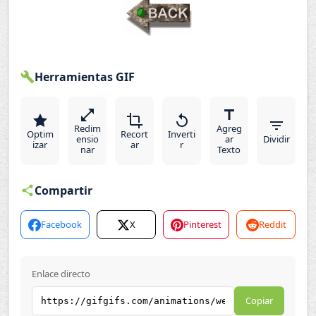
Herramientas GIF
Redim
Agreg
Optim
Recort
Inverti
ensio
ar
Dividir
izar
ar
r
nar
Texto
Compartir
Facebook
X
Pinterest
Reddit
Enlace directo
Copiar