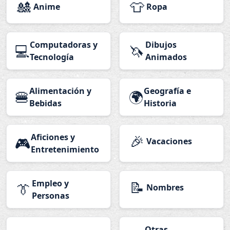
🎎
👕
Anime
Ropa
Computadoras y
Dibujos
💻
🦄
Tecnología
Animados
Alimentación y
Geografía e
🍔
🌍
Bebidas
Historia
Aficiones y
🎉
🎮
Vacaciones
Entretenimiento
Empleo y
📝
👔
Nombres
Personas
Otras