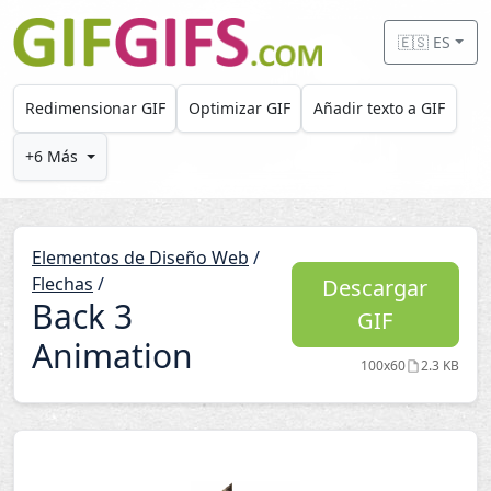
Skip to main content
🇪🇸 ES
Redimensionar GIF
Optimizar GIF
Añadir texto a GIF
+6 Más
Elementos de Diseño Web
/
Flechas
/
Descargar
Back 3
GIF
Animation
100x60
2.3 KB