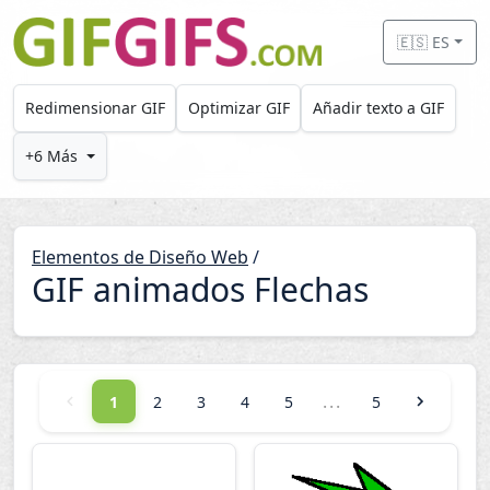
Skip to main content
🇪🇸 ES
Redimensionar GIF
Optimizar GIF
Añadir texto a GIF
+6 Más
Elementos de Diseño Web
/
GIF animados Flechas
...
1
2
3
4
5
5