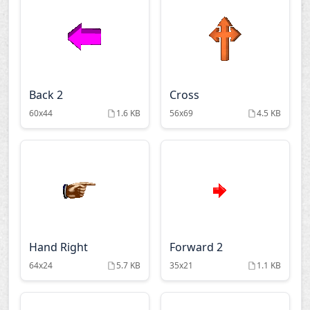
Back 2
Cross
60x44
1.6 KB
56x69
4.5 KB
Hand Right
Forward 2
64x24
5.7 KB
35x21
1.1 KB