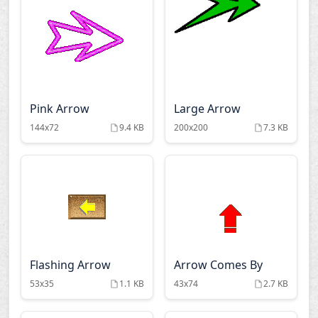
Pink Arrow
Large Arrow
144x72
9.4 KB
200x200
7.3 KB
Flashing Arrow
Arrow Comes By
53x35
1.1 KB
43x74
2.7 KB