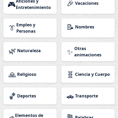
Aficiones y
🎉
🎮
Vacaciones
Entretenimiento
Empleo y
📝
👔
Nombres
Personas
🌿
Otras
✨
Naturaleza
animaciones
🙏
🧬
Religioso
Ciencia y Cuerpo
🏀
🚗
Deportes
Transporte
Elementos de
🔠
Palabras