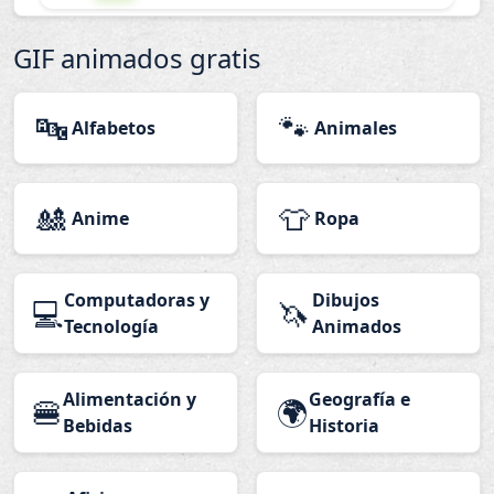
GIF animados gratis
🔤
🐾
Alfabetos
Animales
🎎
👕
Anime
Ropa
Computadoras y
Dibujos
💻
🦄
Tecnología
Animados
Alimentación y
Geografía e
🍔
🌍
Bebidas
Historia