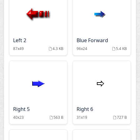
Left 2
Blue Forward
87x49
4.3 KB
96x24
5.4 KB
Right 5
Right 6
40x23
563 B
31x19
727 B