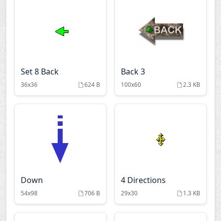
Set 8 Back
Back 3
36x36
624 B
100x60
2.3 KB
Down
4 Directions
54x98
706 B
29x30
1.3 KB