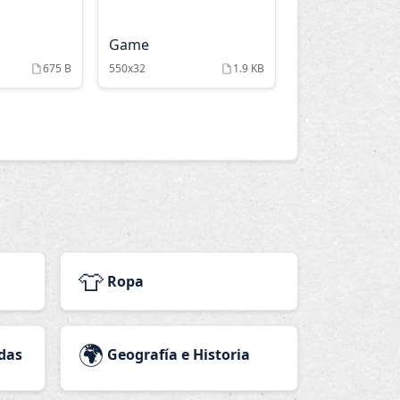
Game
675 B
550x32
1.9 KB
👕
Ropa
🌍
das
Geografía e Historia