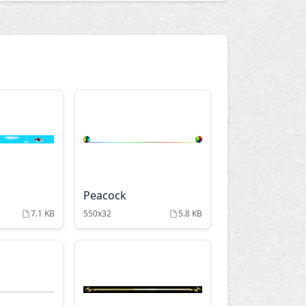
Peacock
7.1 KB
550x32
5.8 KB