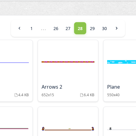
...
1
26
27
28
29
30
Arrows 2
Plane
4.4 KB
652x15
6.4 KB
550x40