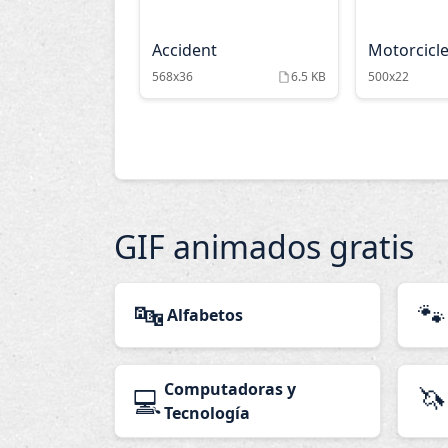
Accident
Motorcicl
568x36
6.5 KB
500x22
GIF animados gratis
🔤
🐾
Alfabetos
Computadoras y
🦄
💻
Tecnología