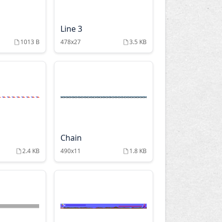
Line 3
1013 B
478x27
3.5 KB
Chain
2.4 KB
490x11
1.8 KB