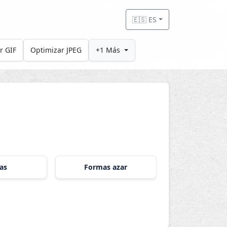
🇪🇸 ES
r GIF
Optimizar JPEG
+1 Más
as
Formas azar