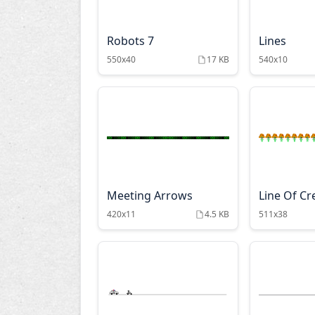
Robots 7
Lines
550x40
17 KB
540x10
Meeting Arrows
Line Of Cr
420x11
4.5 KB
511x38