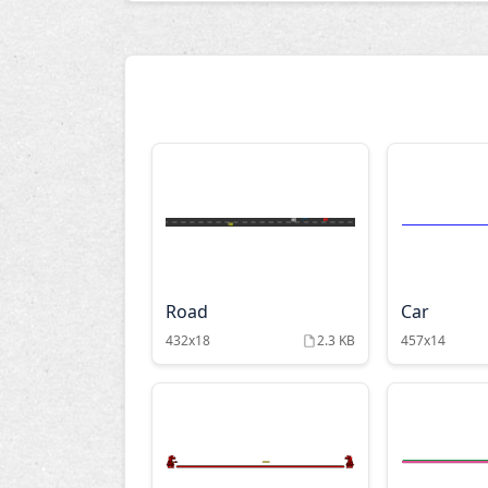
Road
Car
432x18
2.3 KB
457x14