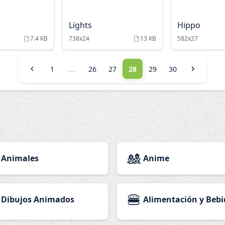
e
Lights
Hippo
7.4 KB
738x24
13 KB
582x27
...
1
26
27
28
29
30
🎎
Animales
Anime
🍔
Dibujos Animados
Alimentación y Bebi