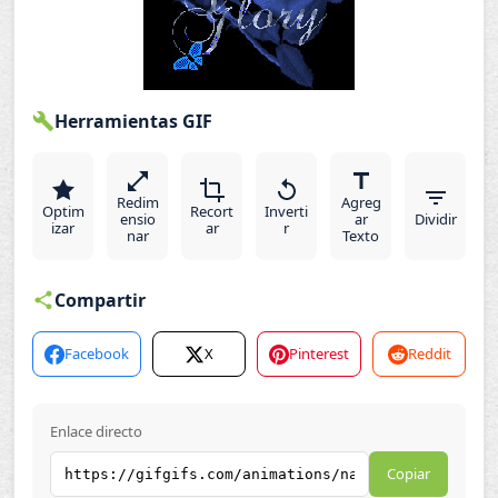
Herramientas GIF
Redim
Agreg
Optim
Recort
Inverti
ensio
ar
Dividir
izar
ar
r
nar
Texto
Compartir
Facebook
X
Pinterest
Reddit
Enlace directo
Copiar