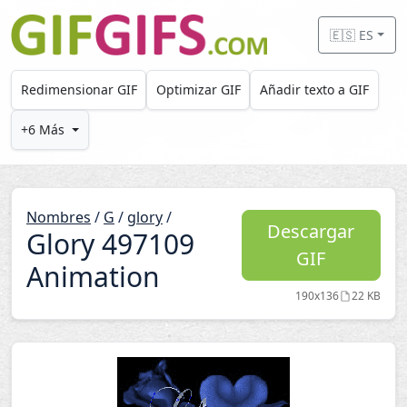
Skip to main content
🇪🇸 ES
Redimensionar GIF
Optimizar GIF
Añadir texto a GIF
+6 Más
Nombres
/
G
/
glory
/
Descargar
Glory 497109
GIF
Animation
190x136
22 KB