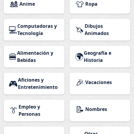
🎎
👕
Anime
Ropa
Computadoras y
Dibujos
💻
🦄
Tecnología
Animados
Alimentación y
Geografía e
🍔
🌍
Bebidas
Historia
Aficiones y
🎉
🎮
Vacaciones
Entretenimiento
Empleo y
📝
👔
Nombres
Personas
Otras