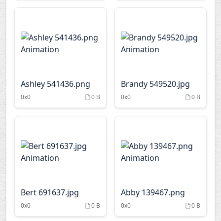
Ashley 541436.png
Brandy 549520.jpg
0x0
0 B
0x0
0 B
Bert 691637.jpg
Abby 139467.png
0x0
0 B
0x0
0 B