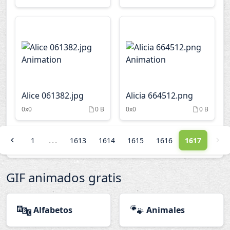
Alice 061382.jpg
Alicia 664512.png
0x0
0 B
0x0
0 B
...
1
1613
1614
1615
1616
1617
GIF animados gratis
🔤
🐾
Alfabetos
Animales