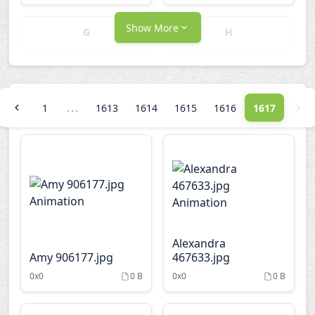
Show More
G
H
I
J
...
1
1613
1614
1615
1616
1617
K
L
M
N
O
P
Alexandra
Q
R
Amy 906177.jpg
467633.jpg
0x0
0 B
0x0
0 B
S
T