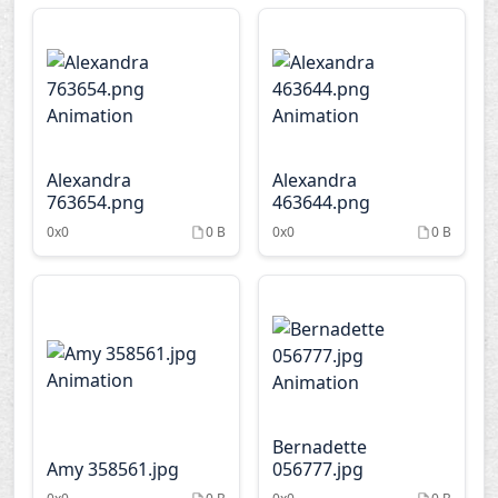
Alexandra
Alexandra
763654.png
463644.png
0x0
0 B
0x0
0 B
Bernadette
Amy 358561.jpg
056777.jpg