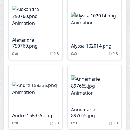
U
V
W
X
Alexandra
Y
Z
750760.png
Alyssa 102014.png
0x0
0 B
0x0
0 B
Annemarie
Andre 158335.png
897665.jpg
0x0
0 B
0x0
0 B