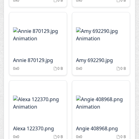
0x0
0 B
0x0
0 B
Annie 870129.jpg
Amy 692290.jpg
0x0
0 B
0x0
0 B
Alexa 122370.png
Angie 408968.png
0x0
0 B
0x0
0 B