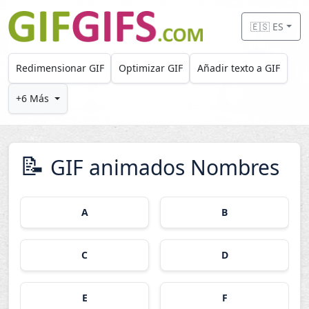
Skip to main content
🇪🇸 ES
Redimensionar GIF
Optimizar GIF
Añadir texto a GIF
+6 Más
📝
GIF animados Nombres
A
B
C
D
E
F