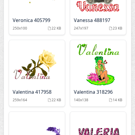
Veronica 405799
Vanessa 488197
250x100
22 KB
247x197
23 KB
Valentina 417958
Valentina 318296
259x164
22 KB
140x138
14 KB