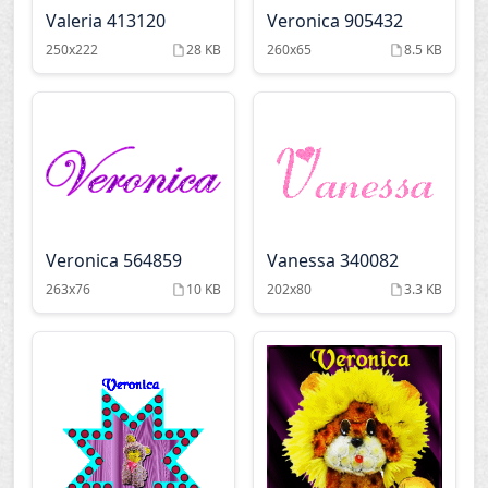
Valeria 413120
Veronica 905432
250x222
28 KB
260x65
8.5 KB
Veronica 564859
Vanessa 340082
263x76
10 KB
202x80
3.3 KB