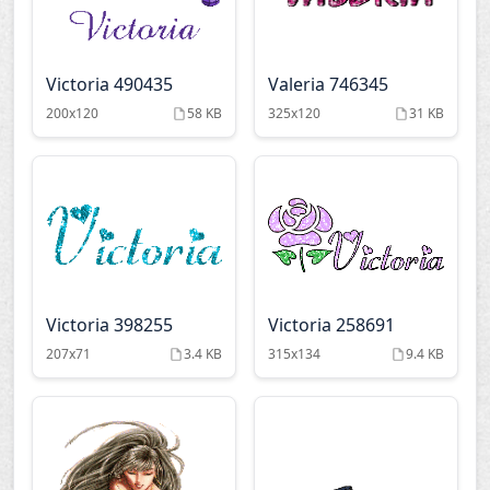
Victoria 490435
Valeria 746345
200x120
58 KB
325x120
31 KB
Victoria 398255
Victoria 258691
207x71
3.4 KB
315x134
9.4 KB