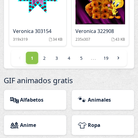
Veronica 303154
Veronica 322908
319x319
34 KB
235x307
43 KB
...
1
2
3
4
5
19
GIF animados gratis
🔤
🐾
Alfabetos
Animales
🎎
👕
Anime
Ropa