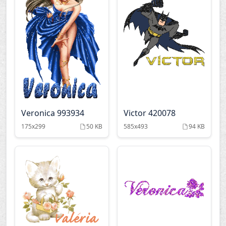
Veronica 993934
Victor 420078
175x299
50 KB
585x493
94 KB