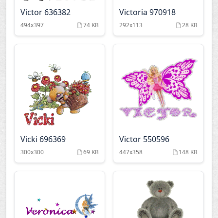
Victor 636382
Victoria 970918
494x397
74 KB
292x113
28 KB
Vicki 696369
Victor 550596
300x300
69 KB
447x358
148 KB