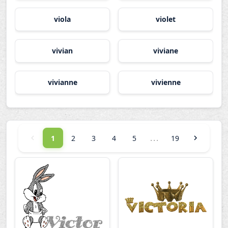
viola
violet
vivian
viviane
vivianne
vivienne
...
1
2
3
4
5
19