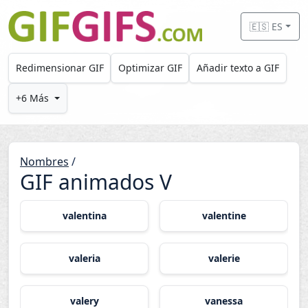
Skip to main content
🇪🇸 ES
Redimensionar GIF
Optimizar GIF
Añadir texto a GIF
+6 Más
Nombres
/
GIF animados V
valentina
valentine
valeria
valerie
valery
vanessa