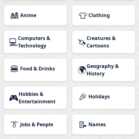
🎎
👕
Anime
Clothing
Computers &
Creatures &
💻
🦄
Technology
Cartoons
🍔
Geography &
🌍
Food & Drinks
History
Hobbies &
🎉
🎮
Holidays
Entertainment
👔
📝
Jobs & People
Names