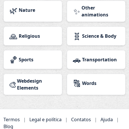
🌿
Other
✨
Nature
animations
🙏
🧬
Religious
Science & Body
🏀
🚗
Sports
Transportation
Webdesign
🔠
🎨
Words
Elements
Termos
|
Legal e política
|
Contatos
|
Ajuda
|
Blog