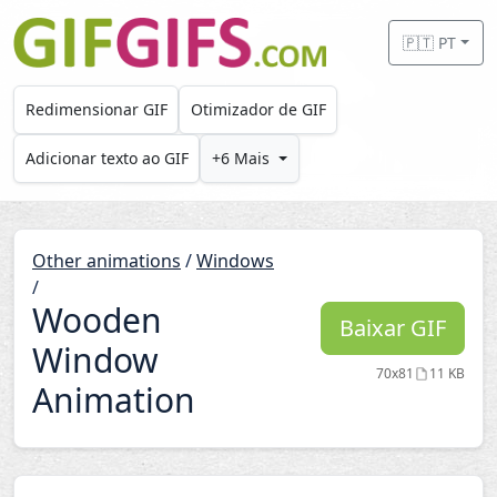
Skip to main content
🇵🇹 PT
Redimensionar GIF
Otimizador de GIF
Adicionar texto ao GIF
+6 Mais
Other animations
/
Windows
/
Wooden
Baixar GIF
Window
70x81
11 KB
Animation