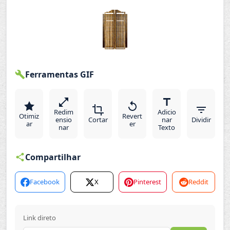
Ferramentas GIF
Redim
Adicio
Otimiz
Revert
ensio
Cortar
nar
Dividir
ar
er
nar
Texto
Compartilhar
Facebook
X
Pinterest
Reddit
Link direto