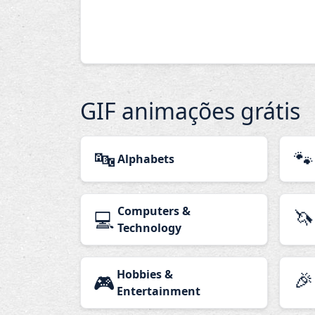
GIF animações grátis
🔤
🐾
Alphabets
Computers &
🦄
💻
Technology
Hobbies &
🎉
🎮
Entertainment