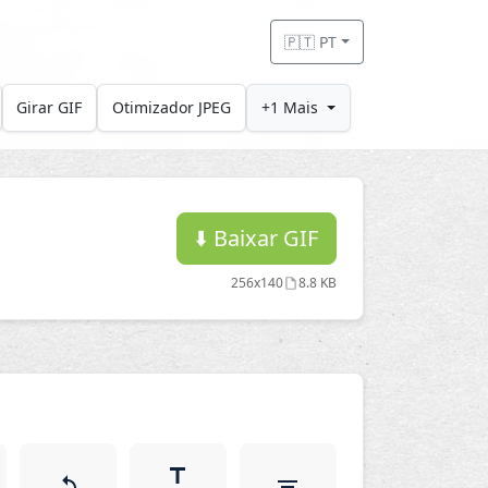
🇵🇹 PT
Girar GIF
Otimizador JPEG
+1 Mais
⬇️
Baixar GIF
256x140
8.8 KB