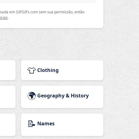
 usada em GIFGIFs.com sem sua permissão, então
orais
.
👕
Clothing
🌍
Geography & History
📝
Names