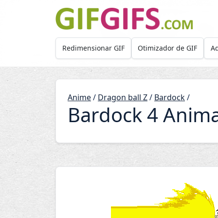
Skip to main content
Redimensionar GIF
Otimizador de GIF
Ad
Anime
/
Dragon ball Z
/
Bardock
/
Bardock 4 Anima