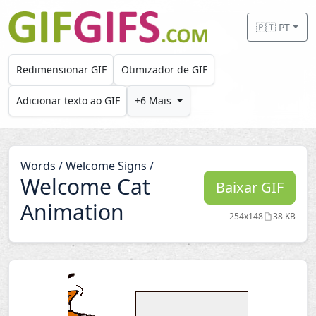
Skip to main content
🇵🇹 PT
Redimensionar GIF
Otimizador de GIF
Adicionar texto ao GIF
+6 Mais
Words
/
Welcome Signs
/
Welcome Cat
Baixar GIF
Animation
254x148
38 KB