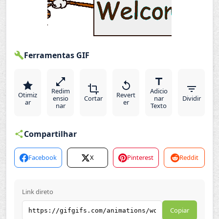
Ferramentas GIF
Redim
Adicio
Otimiz
Revert
ensio
Cortar
nar
Dividir
ar
er
nar
Texto
Compartilhar
Facebook
X
Pinterest
Reddit
Link direto
Copiar