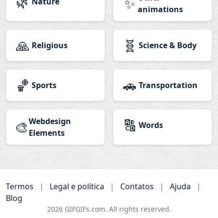
🌿
✨
Nature
animations
🙏
🧬
Religious
Science & Body
🏀
🚗
Sports
Transportation
Webdesign
🔠
🎨
Words
Elements
Termos
|
Legal e política
|
Contatos
|
Ajuda
|
Blog
2026
GIFGIFs.com. All rights reserved.