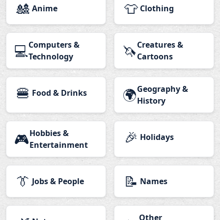
🎎
👕
Anime
Clothing
Computers &
Creatures &
💻
🦄
Technology
Cartoons
🍔
Geography &
🌍
Food & Drinks
History
Hobbies &
🎉
🎮
Holidays
Entertainment
👔
📝
Jobs & People
Names
Other