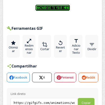
Ferramentas GIF
Redim
Adicio
Otimiz
Revert
ensio
Cortar
nar
Dividir
ar
er
nar
Texto
Compartilhar
Facebook
X
Pinterest
Reddit
Link direto
Copiar