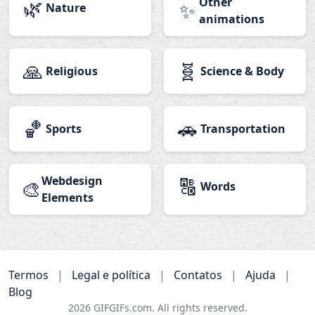
🌿
Other
✨
Nature
animations
🙏
🧬
Religious
Science & Body
🏀
🚗
Sports
Transportation
Webdesign
🔠
🎨
Words
Elements
Termos
|
Legal e política
|
Contatos
|
Ajuda
|
Blog
2026
GIFGIFs.com. All rights reserved.