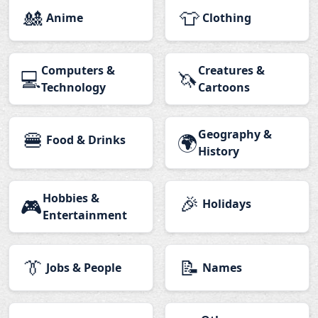
🎎
👕
Anime
Clothing
Computers &
Creatures &
💻
🦄
Technology
Cartoons
🍔
Geography &
🌍
Food & Drinks
History
Hobbies &
🎉
🎮
Holidays
Entertainment
👔
📝
Jobs & People
Names