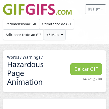
Skip to main content
🇵🇹 PT
Redimensionar GIF
Otimizador de GIF
Adicionar texto ao GIF
+6 Mais
Words
/
Warnings
/
Hazardous
Baixar GIF
Page
Animation
147x26
7 KB