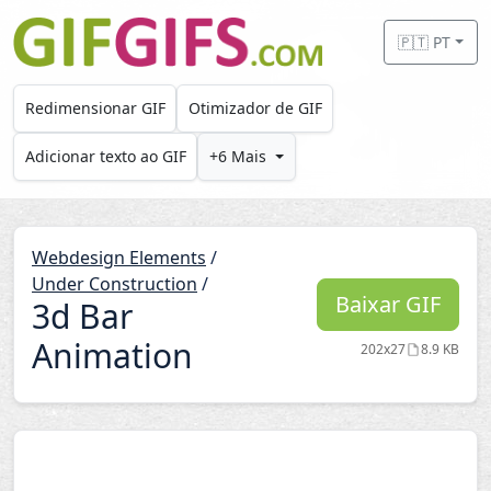
Skip to main content
🇵🇹 PT
Redimensionar GIF
Otimizador de GIF
Adicionar texto ao GIF
+6 Mais
Webdesign Elements
/
Under Construction
/
Baixar GIF
3d Bar
Animation
202x27
8.9 KB