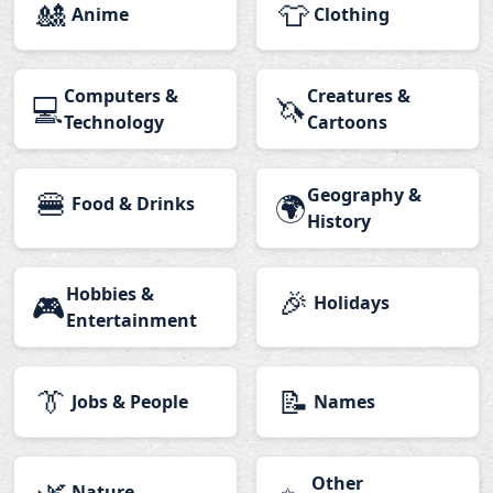
🎎
👕
Anime
Clothing
Computers &
Creatures &
💻
🦄
Technology
Cartoons
🍔
Geography &
🌍
Food & Drinks
History
Hobbies &
🎉
🎮
Holidays
Entertainment
👔
📝
Jobs & People
Names
🌿
Other
Nature