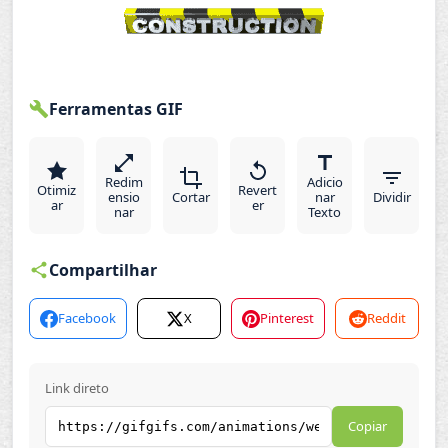
Ferramentas GIF
Redim
Adicio
Otimiz
Revert
ensio
Cortar
nar
Dividir
ar
er
nar
Texto
Compartilhar
Facebook
X
Pinterest
Reddit
Link direto
Copiar