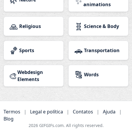
✨
animations
🙏
🧬
Religious
Science & Body
🏀
🚗
Sports
Transportation
Webdesign
🔠
🎨
Words
Elements
Termos
|
Legal e política
|
Contatos
|
Ajuda
|
Blog
2026
GIFGIFs.com. All rights reserved.