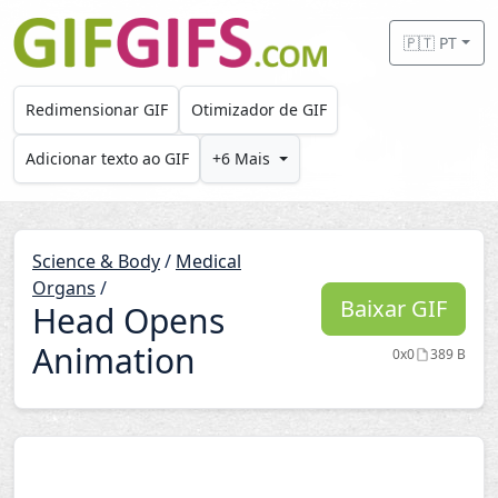
Skip to main content
🇵🇹 PT
Redimensionar GIF
Otimizador de GIF
Adicionar texto ao GIF
+6 Mais
Science & Body
/
Medical
Organs
/
Baixar GIF
Head Opens
Animation
0x0
389 B