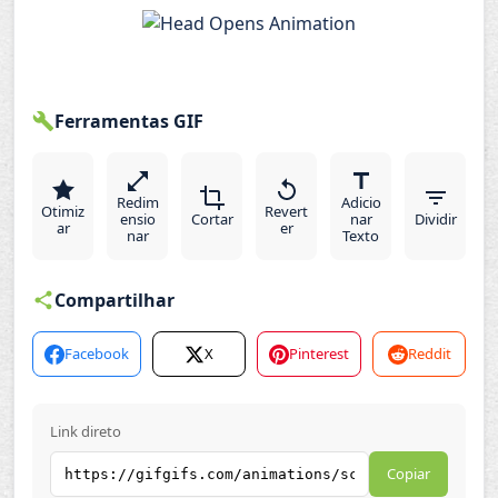
Ferramentas GIF
Redim
Adicio
Otimiz
Revert
ensio
Cortar
nar
Dividir
ar
er
nar
Texto
Compartilhar
Facebook
X
Pinterest
Reddit
Link direto
Copiar