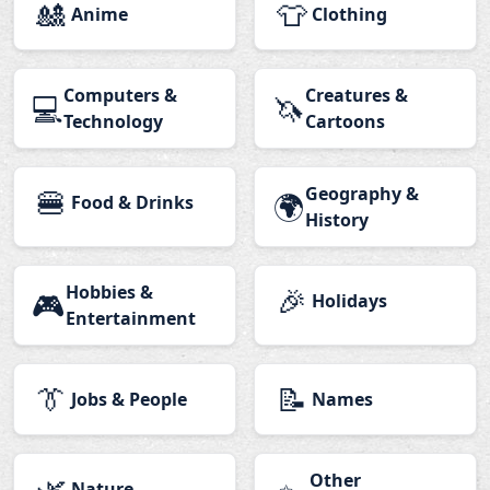
🎎
👕
Anime
Clothing
Computers &
Creatures &
💻
🦄
Technology
Cartoons
🍔
Geography &
🌍
Food & Drinks
History
Hobbies &
🎉
🎮
Holidays
Entertainment
👔
📝
Jobs & People
Names
🌿
Other
Nature