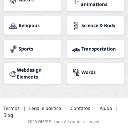
✨
animations
🙏
🧬
Religious
Science & Body
🏀
🚗
Sports
Transportation
Webdesign
🔠
🎨
Words
Elements
Termos
|
Legal e política
|
Contatos
|
Ajuda
|
Blog
2026
GIFGIFs.com. All rights reserved.