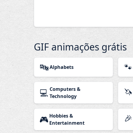
GIF animações grátis
🔤
🐾
Alphabets
Computers &
🦄
💻
Technology
Hobbies &
🎉
🎮
Entertainment