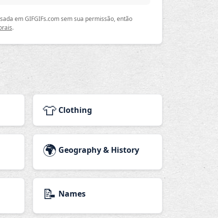
 usada em GIFGIFs.com sem sua permissão, então
orais
.
👕
Clothing
🌍
Geography & History
📝
Names