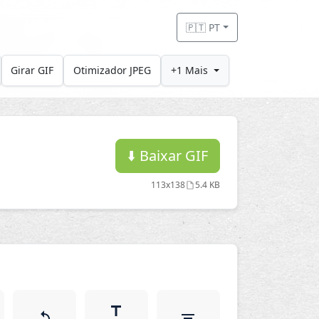
🇵🇹 PT
Girar GIF
Otimizador JPEG
+1 Mais
⬇️
Baixar GIF
113x138
5.4 KB