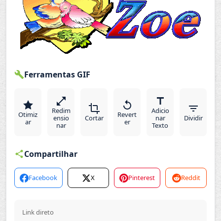
Ferramentas GIF
Redim
Adicio
Otimiz
Revert
ensio
Cortar
nar
Dividir
ar
er
nar
Texto
Compartilhar
Facebook
X
Pinterest
Reddit
Link direto