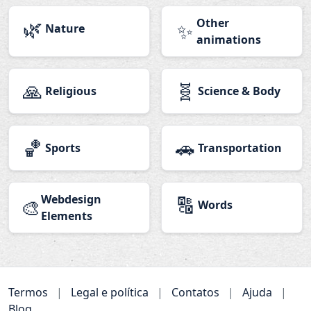
🌿
Other
✨
Nature
animations
🙏
🧬
Religious
Science & Body
🏀
🚗
Sports
Transportation
Webdesign
🔠
🎨
Words
Elements
Termos
|
Legal e política
|
Contatos
|
Ajuda
|
Blog