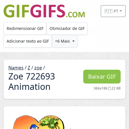
Skip to main content
🇵🇹 PT
Redimensionar GIF
Otimizador de GIF
Adicionar texto ao GIF
+6 Mais
Names
/
Z
/
zoe
/
Zoe 722693
Baixar GIF
Animation
366x186
22 KB