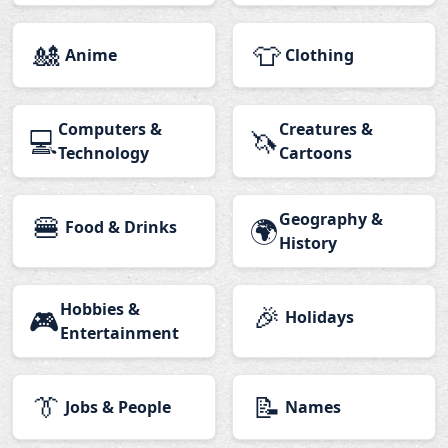
🎎
👕
Anime
Clothing
Computers &
Creatures &
💻
🦄
Technology
Cartoons
🍔
Geography &
🌍
Food & Drinks
History
Hobbies &
🎉
🎮
Holidays
Entertainment
👔
📝
Jobs & People
Names