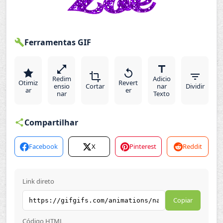
Ferramentas GIF
Redim
Adicio
Otimiz
Revert
ensio
Cortar
nar
Dividir
ar
er
nar
Texto
Compartilhar
Facebook
X
Pinterest
Reddit
Link direto
Copiar
Código HTML