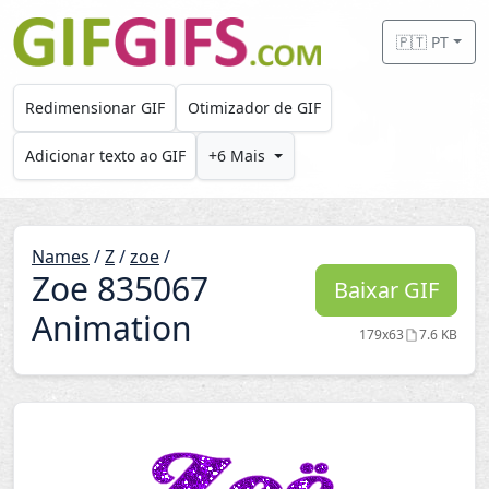
Skip to main content
🇵🇹 PT
Redimensionar GIF
Otimizador de GIF
Adicionar texto ao GIF
+6 Mais
Names
/
Z
/
zoe
/
Zoe 835067
Baixar GIF
Animation
179x63
7.6 KB