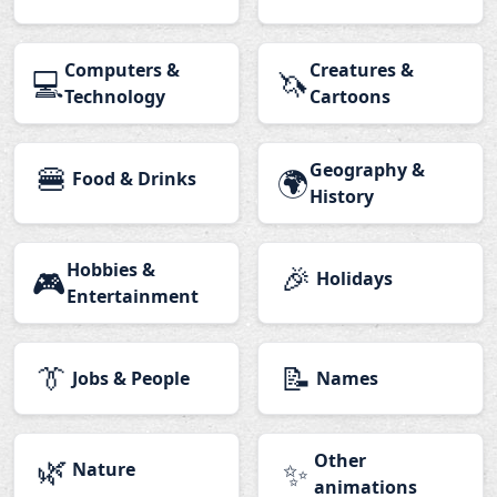
Computers &
Creatures &
💻
🦄
Technology
Cartoons
🍔
Geography &
🌍
Food & Drinks
History
Hobbies &
🎉
🎮
Holidays
Entertainment
👔
📝
Jobs & People
Names
🌿
Other
✨
Nature
animations