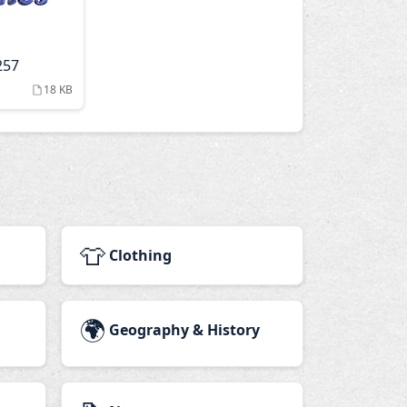
257
18 KB
👕
Clothing
🌍
Geography & History