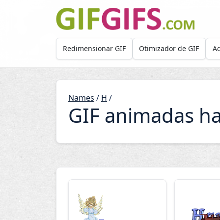
Skip to main content
Redimensionar GIF
Otimizador de GIF
Ad
Names
/
H
/
GIF animadas h