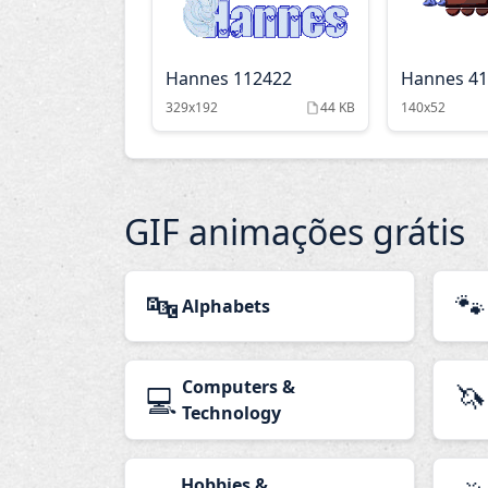
Hannes 112422
Hannes 4
329x192
44 KB
140x52
GIF animações grátis
🔤
🐾
Alphabets
Computers &
🦄
💻
Technology
Hobbies &