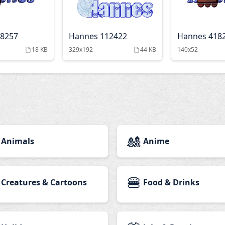
18257
Hannes 112422
Hannes 418
18 KB
329x192
44 KB
140x52
🎎
Animals
Anime
🍔
Creatures & Cartoons
Food & Drinks