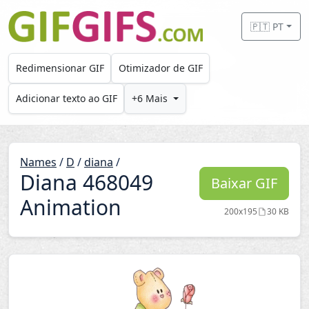
Skip to main content
🇵🇹 PT
Redimensionar GIF
Otimizador de GIF
Adicionar texto ao GIF
+6 Mais
Names
/
D
/
diana
/
Diana 468049
Baixar GIF
Animation
200x195
30 KB