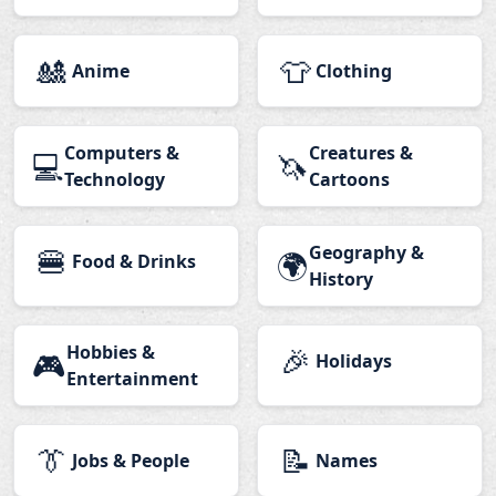
🎎
👕
Anime
Clothing
Computers &
Creatures &
💻
🦄
Technology
Cartoons
🍔
Geography &
🌍
Food & Drinks
History
Hobbies &
🎉
🎮
Holidays
Entertainment
👔
📝
Jobs & People
Names