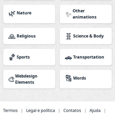
🌿
Other
✨
Nature
animations
🙏
🧬
Religious
Science & Body
🏀
🚗
Sports
Transportation
Webdesign
🔠
🎨
Words
Elements
Termos
|
Legal e política
|
Contatos
|
Ajuda
|