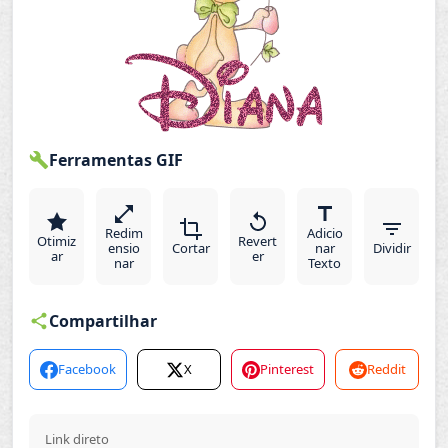
Ferramentas GIF
Redim
Adicio
Otimiz
Revert
ensio
Cortar
nar
Dividir
ar
er
nar
Texto
Compartilhar
Facebook
X
Pinterest
Reddit
Link direto