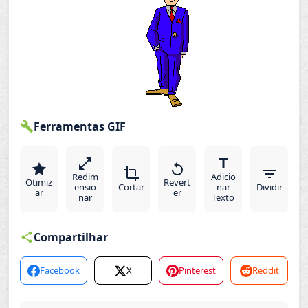
Ferramentas GIF
Redim
Adicio
Otimiz
Revert
ensio
Cortar
nar
Dividir
ar
er
nar
Texto
Compartilhar
Facebook
X
Pinterest
Reddit