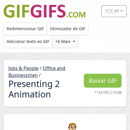
Skip to main content
🇵🇹 PT
Redimensionar GIF
Otimizador de GIF
Adicionar texto ao GIF
+6 Mais
Jobs & People
/
Office and
Businessmen
/
Baixar GIF
Presenting 2
Animation
172x195
10 KB