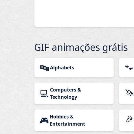
GIF animações grátis
🔤
🐾
Alphabets
Computers &
🦄
💻
Technology
Hobbies &
🎉
🎮
Entertainment