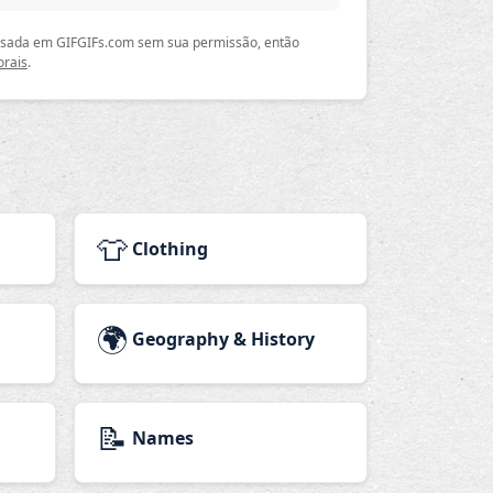
 usada em GIFGIFs.com sem sua permissão, então
orais
.
👕
Clothing
🌍
Geography & History
📝
Names