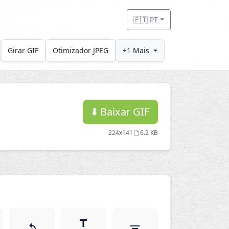
🇵🇹 PT
Girar GIF
Otimizador JPEG
+1 Mais
⬇️
Baixar GIF
224x141
6.2 KB