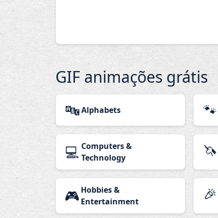
GIF animações grátis
🔤
🐾
Alphabets
Computers &
🦄
💻
Technology
Hobbies &
🎉
🎮
Entertainment