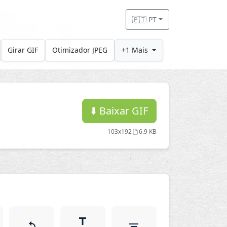
🇵🇹 PT
Girar GIF
Otimizador JPEG
+1 Mais
⬇️
Baixar GIF
103x192
6.9 KB