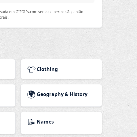
 usada em GIFGIFs.com sem sua permissão, então
orais
.
👕
Clothing
🌍
Geography & History
📝
Names