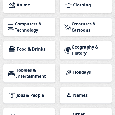
🎎
👕
Anime
Clothing
Computers &
Creatures &
💻
🦄
Technology
Cartoons
🍔
Geography &
🌍
Food & Drinks
History
Hobbies &
🎉
🎮
Holidays
Entertainment
👔
📝
Jobs & People
Names
Other