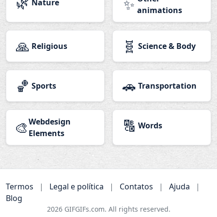
🌿
✨
Nature
animations
🙏
🧬
Religious
Science & Body
🏀
🚗
Sports
Transportation
Webdesign
🔠
🎨
Words
Elements
Termos
|
Legal e política
|
Contatos
|
Ajuda
|
Blog
2026
GIFGIFs.com. All rights reserved.