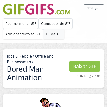
Skip to main content
🇵🇹 PT
Redimensionar GIF
Otimizador de GIF
Adicionar texto ao GIF
+6 Mais
Jobs & People
/
Office and
Businessmen
/
Baixar GIF
Bored Man
Animation
150x126
7.7 KB