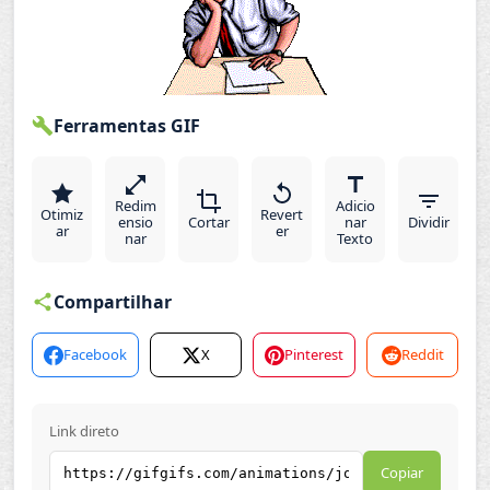
Ferramentas GIF
Redim
Adicio
Otimiz
Revert
ensio
Cortar
nar
Dividir
ar
er
nar
Texto
Compartilhar
Facebook
X
Pinterest
Reddit
Link direto
Copiar