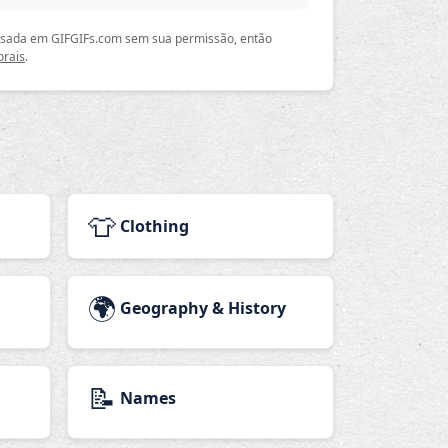
 usada em GIFGIFs.com sem sua permissão, então
orais
.
👕
Clothing
🌍
Geography & History
📝
Names