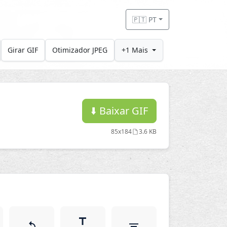
🇵🇹 PT
Girar GIF
Otimizador JPEG
+1 Mais
⬇️
Baixar GIF
85x184
3.6 KB