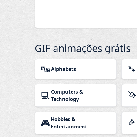
GIF animações grátis
🔤
🐾
Alphabets
Computers &
🦄
💻
Technology
Hobbies &
🎉
🎮
Entertainment