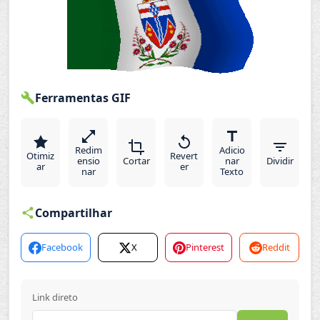
Ferramentas GIF
Redim
Adicio
Otimiz
Revert
ensio
Cortar
nar
Dividir
ar
er
nar
Texto
Compartilhar
Facebook
X
Pinterest
Reddit
Link direto