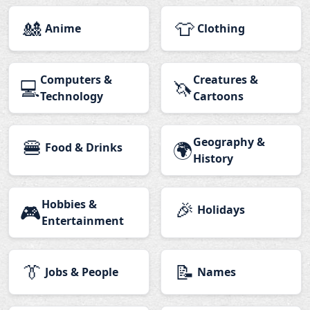
🎎
👕
Anime
Clothing
Computers &
Creatures &
💻
🦄
Technology
Cartoons
🍔
Geography &
🌍
Food & Drinks
History
Hobbies &
🎉
🎮
Holidays
Entertainment
👔
📝
Jobs & People
Names