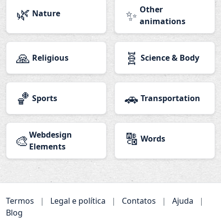
🌿
Other
✨
Nature
animations
🙏
🧬
Religious
Science & Body
🏀
🚗
Sports
Transportation
Webdesign
🔠
🎨
Words
Elements
Termos
|
Legal e política
|
Contatos
|
Ajuda
|
Blog