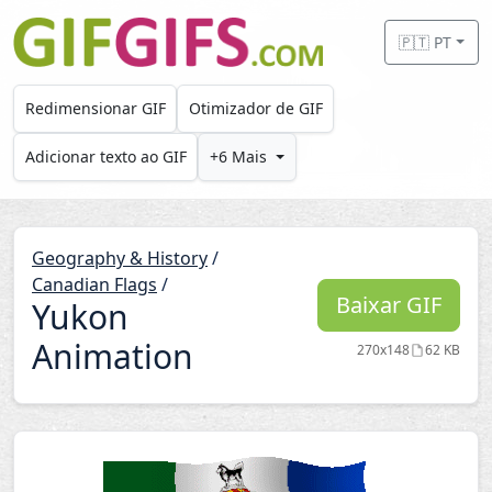
Skip to main content
🇵🇹 PT
Redimensionar GIF
Otimizador de GIF
Adicionar texto ao GIF
+6 Mais
Geography & History
/
Canadian Flags
/
Baixar GIF
Yukon
Animation
270x148
62 KB